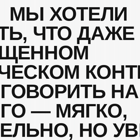
 — МЯГКО,
ЬНО, НО УВЕР